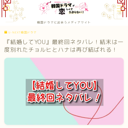
MENU
韓国ドラマに出会うメディアサイト
お問い合わせ
U-NEXT韓国ドラマ
カテゴリー
『結婚してYOU』最終回ネタバレ！結末は一
サイトマップ
トップページ
度別れたチョルヒとハナは再び結ばれる！
プライバシーポリシー
プロフィール韓ドラ恋恋：編集部プロフィール
メディアコンテンツポリシー
運営者情報 / 会社概要