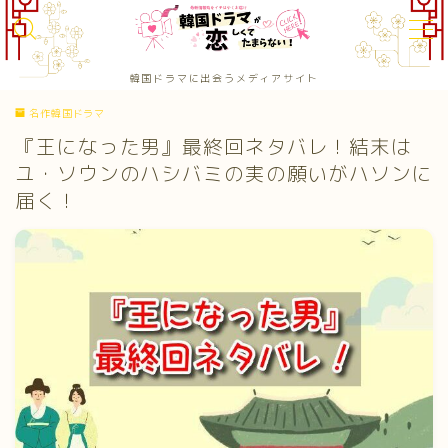
MENU
韓国ドラマに出会うメディアサイト
お問い合わせ
名作韓国ドラマ
カテゴリー
『王になった男』最終回ネタバレ！結末は
サイトマップ
トップページ
ユ・ソウンのハシバミの実の願いがハソンに
プライバシーポリシー
届く！
プロフィール韓ドラ恋恋：編集部プロフィール
メディアコンテンツポリシー
運営者情報 / 会社概要