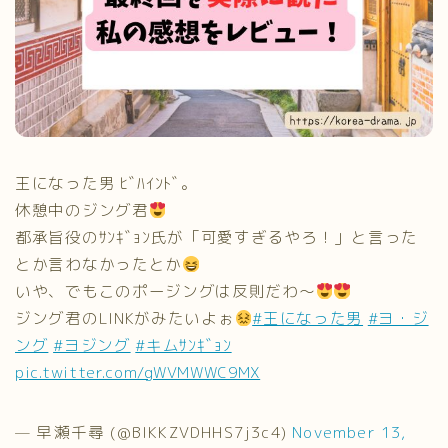
王になった男 ﾋﾞﾊｲﾝﾄﾞ。
休憩中のジング君
都承旨役のｻﾝｷﾞｮﾝ氏が「可愛すぎるやろ！」と言った
とか言わなかったとか
いや、でもこのポージングは反則だわ～
ジング君のLINKがみたいよぉ
#王になった男
#ヨ・ジ
ング
#ヨジング
#キムｻﾝｷﾞｮﾝ
pic.twitter.com/gWVMWWC9MX
— 早瀬千尋 (@BlKKZVDHHS7j3c4)
November 13,