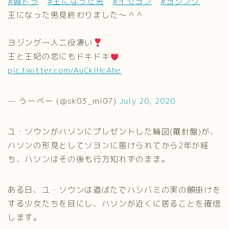
#韓ドラ
#王になった男
#イセヨン
#ヨジング
王になった男見終わりました〜＾＾
ヨジング一人二役凄い
王と王妃の恋にもドキドキ
pic.twitter.com/AuCkIHcAhe
— うーべー (@sk03_mi07)
July 20, 2020
ユ・ソウンがハソンにプレゼントした輪図(羅針盤)が、
ハソンの形見としてソヨンに届けられてから2年が経
ち、ハソンはその後も行方知れずのまま。
ある日、ユ・ソウンは道ばたでハシバミの実の願掛けを
する少女たちを目にし、ハソンが近くに居ることを確信
します。