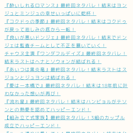
『酔いしれるロマンス』最終回ネタバレ！結末はヨン
ジュとミンジュの幸せいっぱいに乾杯！
『コクドゥの季節』最終回ネタバレ！結末はコクドゥ
が戻って悲しみの底から一転！
『良いが悪いドンジェ』最終回ネタバレ！結末でドン
ジェは監査チームとして不正を暴いていく！
チャウヌ主演『ワンダフルデイズ』最終回ネタバレ！
結末ラストはヘナとソウォンが結ばれる！
『あいつは黒炎竜』最終回ネタバレ！結末ラストはス
ジョンとジュヨンは結ばれる！
『愛は一本橋で』最終回ネタバレ！結末は18年前に叶
わなかった想いが再び！
『流れ星』最終回ネタバレ！結末はハンビョルがテソ
ンとの熱愛を認めてハッピーエンド！
【組み立て式家族】最終回ネタバレ！3組のカップル
成立でハッピーエンド！