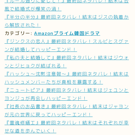
『ルール通りに愛して！』最終回ネタバレ！結末は台
風で結婚式が爆笑の渦！
『半分の半分』最終回ネタバレ！結末はジスの執着か
ら解放された！
カテゴリー:
Amazonプライム韓国ドラマ
『ジンクスの恋人』最終回ネタバレ！スルビとスグァ
ンが結婚してハッピーエンド！
『私の夫と結婚して』最終回ネタバレ！結末はジウォ
ンとジヒョクが結ばれる！
『ハッシュ～沈黙注意報～』最終回ネタバレ！結末は
ハッシュメンバーたちが真相を暴露する！
『ニュートピア』最終回ネタバレ！結末はジェユンと
ヨンジュが再会しハッピーエンド！
『社長のお品書き』最終回ネタバレ！結末はジャヨン
が元の世界に戻ってハッピーエンド！
『霊魂修繕工』最終回ネタバレ！結末はそれぞれが幸
せな道を歩んでいく！