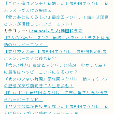
『だから俺はアンチと結婚した』最終回ネタバレ！結
末ラストが泣ける展開に！
『愛のあとにくるもの』最終回ネタバレ！結末は潤吾
とホンが復縁してハッピーエンド！
カテゴリー:
Lemino(レミノ)韓国ドラマ
『7人の脱出シーズン2』最終回ネタバレ！ラストは感
動のハッピーエンド！
【乗り換え恋愛3】最終回ネタバレ！最終選択の結果
とメンバーのその後も紹介
『第3の魅力』最終回ネタバレと感想！むかつく展開
に最後はハッピーエンドになるのか？
『彼女のいない時間』最終回ネタバレ！結末はウンテ
の記憶が戻り前向きに人生を歩む！
『Face Me』最終回ネタバレ！結末は驚きと温かみあ
るハッピーエンド！
『ヤクザの俺が高校生になった』最終回ネタバレ！結
末は胸いっぱいの感動ストーリーに涙！