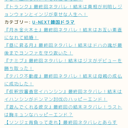
『トランク』最終回ネタバレ！結末は真相が判明しジ
ョンウォンとインジが幸せな人生へ！
カテゴリー:
U-NEXT韓国ドラマ
『月水金火木土』最終回ネタバレ！結末はお互い素直
になれて結婚！
『昼に昇る月』最終回ネタバレ！結末はドハの魂が最
後までヨンファを守り抜いた！
『ナミブ』最終回ネタバレ！結末はジヌがデビューを
勝ち取った！
『テバク不動産』最終回ネタバレ！結末は母親の成仏
に成功した！
『仮釈放審査官イハンシン』最終回ネタバレ！結末は
イハンシンがドンマン討伐のハッピーエンド！
『遊んでくれる彼女』最終回の結末ネタバレ！ラスト
は胸キュンなハッピーエンド？
【ソンジェ背負って走れ】最終回ネタバレとあらす