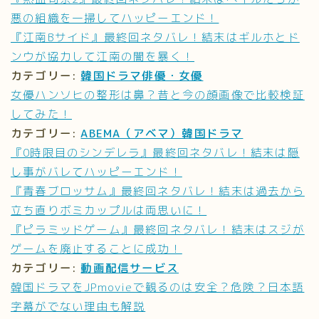
悪の組織を一掃してハッピーエンド！
『江南Bサイド』最終回ネタバレ！結末はギルホとド
ンウが協力して江南の闇を暴く！
カテゴリー:
韓国ドラマ俳優・女優
女優ハンソヒの整形は鼻？昔と今の顔画像で比較検証
してみた！
カテゴリー:
ABEMA（アベマ）韓国ドラマ
『0時限目のシンデレラ』最終回ネタバレ！結末は隠
し事がバレてハッピーエンド！
『青春ブロッサム』最終回ネタバレ！結末は過去から
立ち直りボミカップルは両思いに！
『ピラミッドゲーム』最終回ネタバレ！結末はスジが
ゲームを廃止することに成功！
カテゴリー:
動画配信サービス
韓国ドラマをJPmovieで観るのは安全？危険？日本語
字幕がでない理由も解説