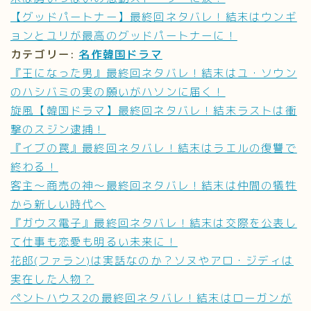
【グッドパートナー】最終回ネタバレ！結末はウンギ
ョンとユリが最高のグッドパートナーに！
カテゴリー:
名作韓国ドラマ
『王になった男』最終回ネタバレ！結末はユ・ソウン
のハシバミの実の願いがハソンに届く！
旋風【韓国ドラマ】最終回ネタバレ！結末ラストは衝
撃のスジン逮捕！
『イブの罠』最終回ネタバレ！結末はラエルの復讐で
終わる！
客主〜商売の神〜最終回ネタバレ！結末は仲間の犠牲
から新しい時代へ
『ガウス電子』最終回ネタバレ！結末は交際を公表し
て仕事も恋愛も明るい未来に！
花郎(ファラン)は実話なのか？ソヌやアロ・ジディは
実在した人物？
ペントハウス2の最終回ネタバレ！結末はローガンが