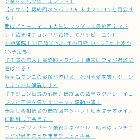
で幸せなハッピーエンド〜！
【イサン】最終回ネタバレ！結末はソンヨンと再会す
る！
愛はビューティフル人生はワンダフル最終回ネタバ
レ！結末はチョンアが結婚してハッピーエンド！
女神降臨｜BS再放送2024年の日程はいつ？地上波や
CS予定も！
『不滅の恋人』最終回ネタバレ！結末はフィが摂政に
選ばれる！
奇皇后ワンユの最後が泣ける！死因や愛を貫くシーン
もネタバレ解説します
『ホジュン伝説の心医』最終回の結末ネタバレ！イェ
ジンと再会を果たすシーンに感動の渦！
予期せぬ相続者の最終回ネタバレ！結末はテオがイナ
に勝利して会長に！
ゴールデンスプーン最終回ネタバレ！結末はスンチョ
ンが記憶を失ったままジュヒと再会！