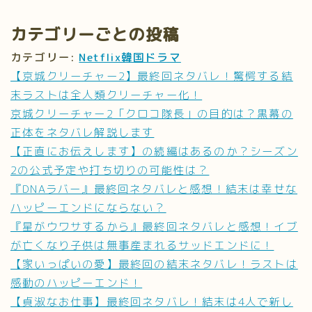
カテゴリーごとの投稿
カテゴリー:
Netflix韓国ドラマ
【京城クリーチャー2】最終回ネタバレ！驚愕する結
末ラストは全人類クリーチャー化！
京城クリーチャー2「クロコ隊長」の目的は？黒幕の
正体をネタバレ解説します
【正直にお伝えします】の続編はあるのか？シーズン
2の公式予定や打ち切りの可能性は？
『DNAラバー』最終回ネタバレと感想！結末は幸せな
ハッピーエンドにならない？
『星がウワサするから』最終回ネタバレと感想！イブ
が亡くなり子供は無事産まれるサッドエンドに！
【家いっぱいの愛】最終回の結末ネタバレ！ラストは
感動のハッピーエンド！
【貞淑なお仕事】最終回ネタバレ！結末は4人で新し