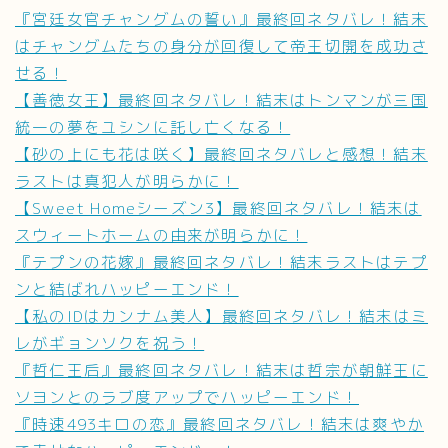
『宮廷女官チャングムの誓い』最終回ネタバレ！結末
はチャングムたちの身分が回復して帝王切開を成功さ
せる！
【善徳女王】最終回ネタバレ！結末はトンマンが三国
統一の夢をユシンに託し亡くなる！
【砂の上にも花は咲く】最終回ネタバレと感想！結末
ラストは真犯人が明らかに！
【Sweet Homeシーズン3】最終回ネタバレ！結末は
スウィートホームの由来が明らかに！
『テプンの花嫁』最終回ネタバレ！結末ラストはテプ
ンと結ばれハッピーエンド！
【私のIDはカンナム美人】最終回ネタバレ！結末はミ
レがギョンソクを祝う！
『哲仁王后』最終回ネタバレ！結末は哲宗が朝鮮王に
ソヨンとのラブ度アップでハッピーエンド！
『時速493キロの恋』最終回ネタバレ！結末は爽やか