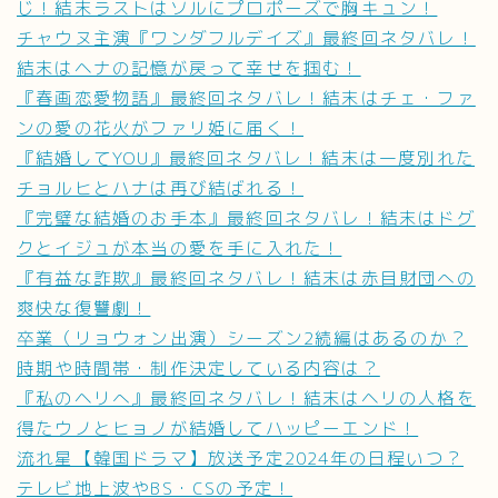
じ！結末ラストはソルにプロポーズで胸キュン！
チャウヌ主演『ワンダフルデイズ』最終回ネタバレ！
結末はヘナの記憶が戻って幸せを掴む！
『春画恋愛物語』最終回ネタバレ！結末はチェ・ファ
ンの愛の花火がファリ姫に届く！
『結婚してYOU』最終回ネタバレ！結末は一度別れた
チョルヒとハナは再び結ばれる！
『完璧な結婚のお手本』最終回ネタバレ！結末はドグ
クとイジュが本当の愛を手に入れた！
『有益な詐欺』最終回ネタバレ！結末は赤目財団への
爽快な復讐劇！
卒業（リョウォン出演）シーズン2続編はあるのか？
時期や時間帯・制作決定している内容は？
『私のヘリへ』最終回ネタバレ！結末はヘリの人格を
得たウノとヒョノが結婚してハッピーエンド！
流れ星【韓国ドラマ】放送予定2024年の日程いつ？
テレビ地上波やBS・CSの予定！