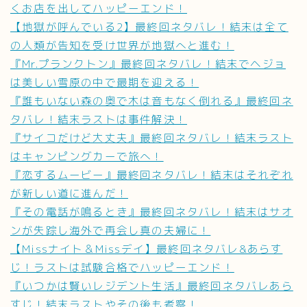
くお店を出してハッピーエンド！
【地獄が呼んでいる2】最終回ネタバレ！結末は全て
の人類が告知を受け世界が地獄へと進む！
『Mr.プランクトン』最終回ネタバレ！結末でヘジョ
は美しい雪原の中で最期を迎える！
『誰もいない森の奥で木は音もなく倒れる』最終回ネ
タバレ！結末ラストは事件解決！
『サイコだけど大丈夫』最終回ネタバレ！結末ラスト
はキャンピングカーで旅へ！
『恋するムービー』最終回ネタバレ！結末はそれぞれ
が新しい道に進んだ！
『その電話が鳴るとき』最終回ネタバレ！結末はサオ
ンが失踪し海外で再会し真の夫婦に！
【Missナイト＆Missデイ】最終回ネタバレ&あらす
じ！ラストは試験合格でハッピーエンド！
『いつかは賢いレジデント生活』最終回ネタバレあら
すじ！結末ラストやその後も考察！