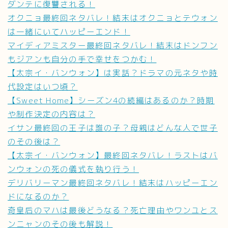
ダンテに復讐される！
オクニョ最終回ネタバレ！結末はオクニョとテウォン
は一緒にいてハッピーエンド！
マイディアミスター最終回ネタバレ！結末はドンフン
もジアンも自分の手で幸せをつかむ！
【太宗イ・バンウォン】は実話？ドラマの元ネタや時
代設定はいつ頃？
【Sweet Home】シーズン4の続編はあるのか？時期
や制作決定の内容は？
イサン最終回の王子は誰の子？母親はどんな人で世子
のその後は？
【太宗イ・バンウォン】最終回ネタバレ！ラストはバ
ンウォンの死の儀式を執り行う！
デリバリーマン最終回ネタバレ！結末はハッピーエン
ドになるのか？
奇皇后のマハは最後どうなる？死亡理由やワンユとス
ンニャンのその後も解説！