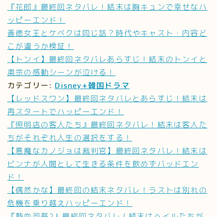
『花郎』最終回ネタバレ！結末は胸キュンで幸せなハ
ッピーエンド！
善徳女王とケベクは同じ話？時代やキャスト・内容ど
こが違うか検証！
【トンイ】最終回ネタバレあらすじ！結末のトンイと
粛宗の感動シーンが泣ける！
カテゴリー:
Disney+韓国ドラマ
【レッドスワン】最終回ネタバレとあらすじ！結末は
再スタートでハッピーエンド！
『照明店の客人たち』最終回ネタバレ！結末は客人た
ちがそれぞれ人生の選択をする！
【悪魔なカノジョは裁判官】最終回ネタバレ！結末は
ビンナが人間として生きる条件を飲めずバッドエン
ド！
【偶然かな】最終回の結末ネタバレ！ラストは別れの
危機を乗り越えハッピーエンド！
『熱血司祭2』最終回ネタバレ！結末はヘイルたちが